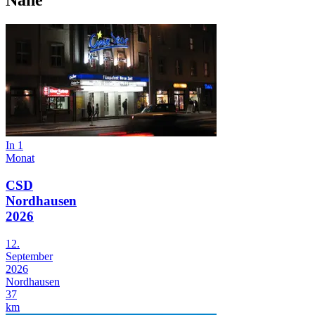
Nähe
In 1
Monat
CSD
Nordhausen
2026
12.
September
2026
Nordhausen
37
km