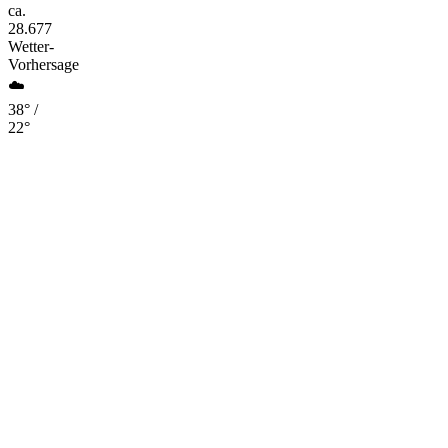
ca.
28.677
Wetter-
Vorhersage
☁️
38° /
22°