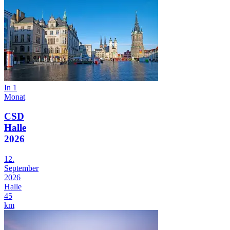
In 1
Monat
CSD
Halle
2026
12.
September
2026
Halle
45
km