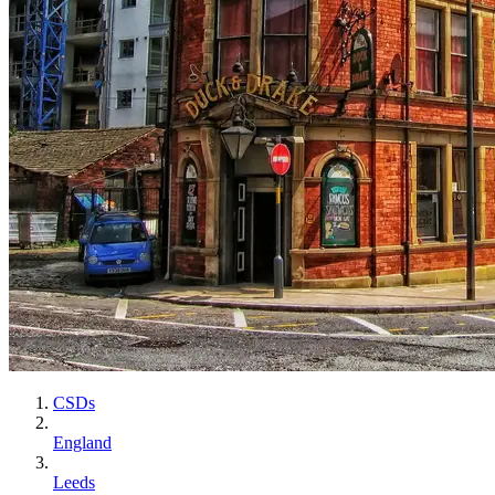
CSDs
England
Leeds