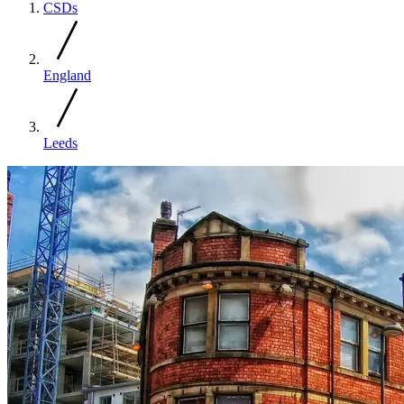
CSDs
England
Leeds