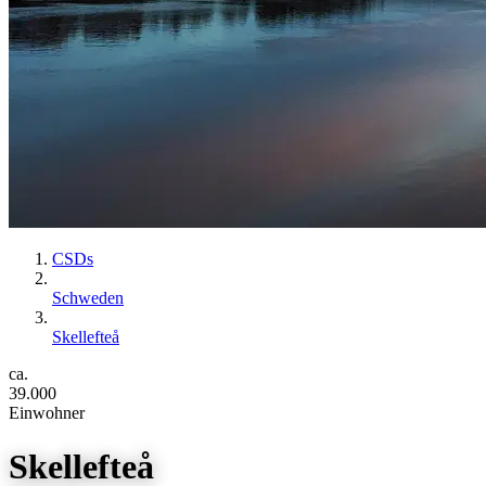
CSDs
Schweden
Skellefteå
ca.
39.000
Einwohner
Skellefteå