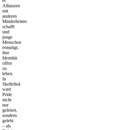
er
Allianzen
mit
anderen
Minderheiten
schafft
und
junge
Menschen
ermutigt,
ihre
Identität
offen
zu
leben.
In
Skellefteå
wird
Pride
nicht
nur
gefeiert,
sondern
gelebt
– als