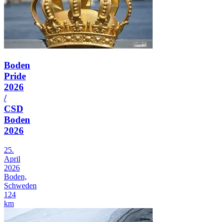
Boden
Pride
2026
/
CSD
Boden
2026
25.
April
2026
Boden,
Schweden
124
km