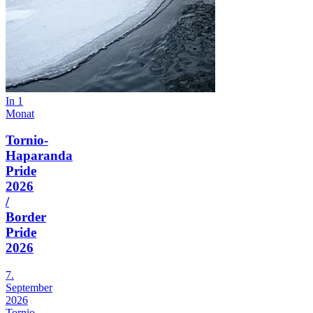
In 1
Monat
Tornio-
Haparanda
Pride
2026
/
Border
Pride
2026
7.
September
2026
Tornio-