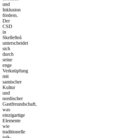
und
Inklusion
fördern.
Der
CSD
in
Skellefteå
unterscheidet
sich
durch
seine
enge
Verknüpfung
mit
samischer
Kultur
und
nordischer
Gastfreundschaft,
was
einzigartige
Elemente
wie
traditionelle
joik-