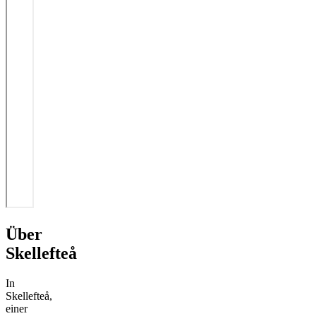
Über
Skellefteå
In
Skellefteå,
einer