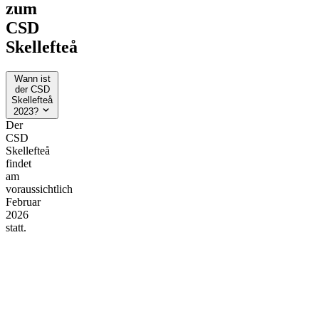
zum
CSD
Skellefteå
Wann ist
der CSD
Skellefteå
2023?
Der
CSD
Skellefteå
findet
am
voraussichtlich
Februar
2026
statt.