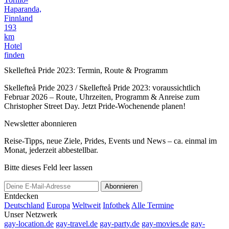
Haparanda,
Finnland
193
km
Hotel
finden
Skellefteå Pride 2023: Termin, Route & Programm
Skellefteå Pride 2023 / Skellefteå Pride 2023: voraussichtlich
Februar 2026 – Route, Uhrzeiten, Programm & Anreise zum
Christopher Street Day. Jetzt Pride-Wochenende planen!
Newsletter abonnieren
Reise-Tipps, neue Ziele, Prides, Events und News – ca. einmal im
Monat, jederzeit abbestellbar.
Bitte dieses Feld leer lassen
Abonnieren
Entdecken
Deutschland
Europa
Weltweit
Infothek
Alle Termine
Unser Netzwerk
gay-location.de
gay-travel.de
gay-party.de
gay-movies.de
gay-