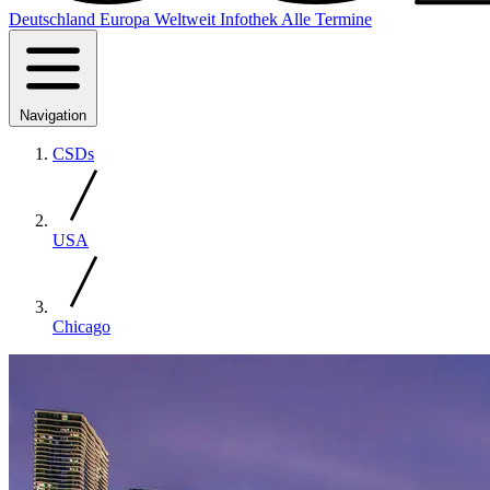
Deutschland
Europa
Weltweit
Infothek
Alle Termine
Navigation
CSDs
USA
Chicago