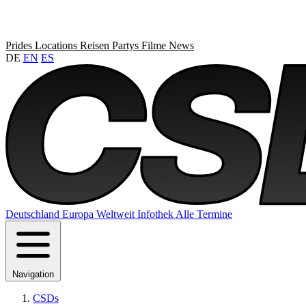
Prides
Locations
Reisen
Partys
Filme
News
DE
EN
ES
Deutschland
Europa
Weltweit
Infothek
Alle Termine
Navigation
CSDs