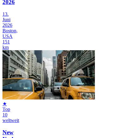
2026
13.
Juni
2026
Boston,
USA
151
km
★
Top
10
weltweit
New