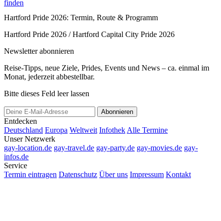
finden
Hartford Pride 2026: Termin, Route & Programm
Hartford Pride 2026 / Hartford Capital City Pride 2026
Newsletter abonnieren
Reise-Tipps, neue Ziele, Prides, Events und News – ca. einmal im
Monat, jederzeit abbestellbar.
Bitte dieses Feld leer lassen
Abonnieren
Entdecken
Deutschland
Europa
Weltweit
Infothek
Alle Termine
Unser Netzwerk
gay-location.de
gay-travel.de
gay-party.de
gay-movies.de
gay-
infos.de
Service
Termin eintragen
Datenschutz
Über uns
Impressum
Kontakt