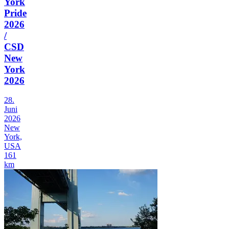
York
Pride
2026
/
CSD
New
York
2026
28.
Juni
2026
New
York,
USA
161
km