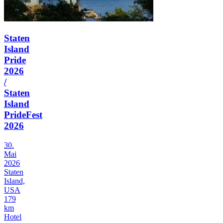
Staten
Island
Pride
2026
/
Staten
Island
PrideFest
2026
30.
Mai
2026
Staten
Island,
USA
179
km
Hotel