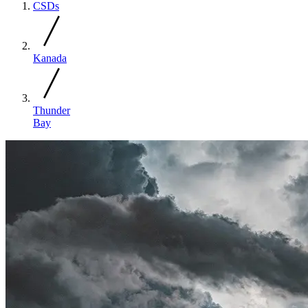
CSDs
Kanada
Thunder
Bay