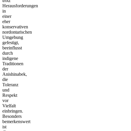
trotz
Herausforderungen
in
einer
eher
konservativen
nordontarischen
Umgebung
gefestigt,
beeinflusst
durch
indigene
Traditionen
der
Anishinabek,
die
Toleranz
und
Respekt
vor
Vielfalt
einbringen.
Besonders
bemerkenswert
ist