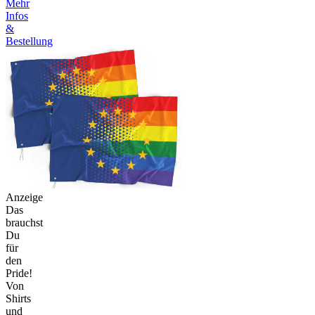
Mehr
Infos
&
Bestellung
Anzeige
Das
brauchst
Du
für
den
Pride!
Von
Shirts
und