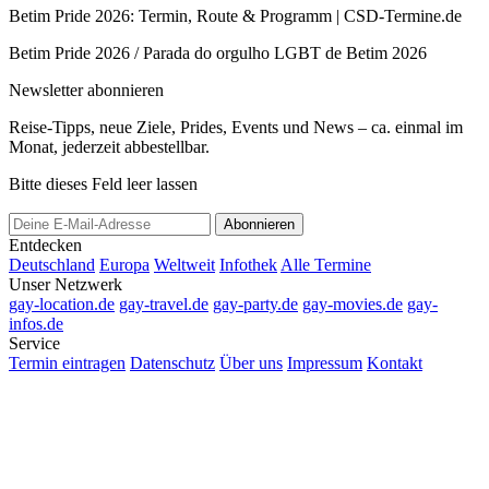
Betim Pride 2026: Termin, Route & Programm | CSD-Termine.de
Betim Pride 2026 / Parada do orgulho LGBT de Betim 2026
Newsletter abonnieren
Reise-Tipps, neue Ziele, Prides, Events und News – ca. einmal im
Monat, jederzeit abbestellbar.
Bitte dieses Feld leer lassen
Abonnieren
Entdecken
Deutschland
Europa
Weltweit
Infothek
Alle Termine
Unser Netzwerk
gay-location.de
gay-travel.de
gay-party.de
gay-movies.de
gay-
infos.de
Service
Termin eintragen
Datenschutz
Über uns
Impressum
Kontakt