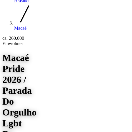
Brasilien
Macaé
ca. 260.000
Einwohner
Macaé
Pride
2026 /
Parada
Do
Orgulho
Lgbt