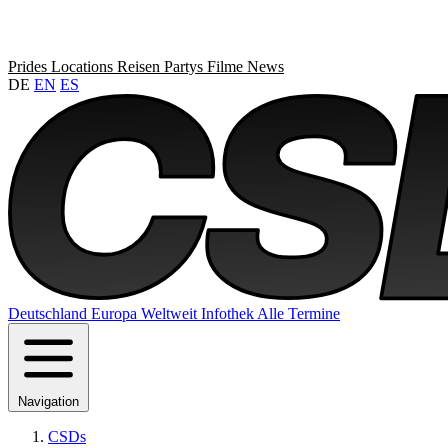
Prides
Locations
Reisen
Partys
Filme
News
DE
EN
ES
Deutschland
Europa
Weltweit
Infothek
Alle Termine
Navigation
CSDs