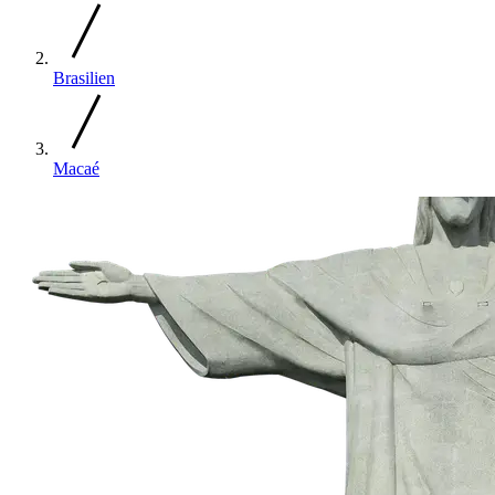
Brasilien
Macaé