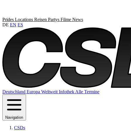
Prides
Locations
Reisen
Partys
Filme
News
DE
EN
ES
Deutschland
Europa
Weltweit
Infothek
Alle Termine
Navigation
CSDs