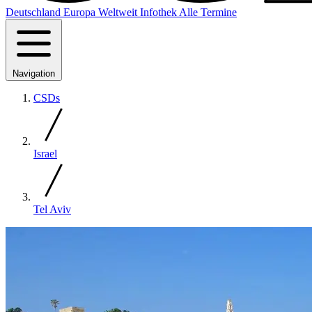
Deutschland
Europa
Weltweit
Infothek
Alle Termine
Navigation
CSDs
Israel
Tel Aviv