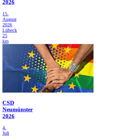
2026
15.
August
2026
Lübeck
25
km
CSD
Neumünster
2026
4.
Juli