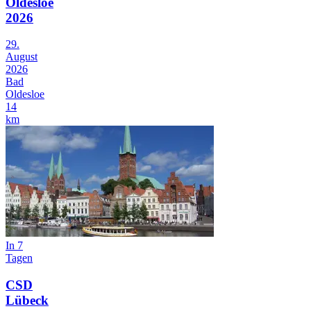
Oldesloe
2026
29.
August
2026
Bad
Oldesloe
14
km
In 7
Tagen
CSD
Lübeck