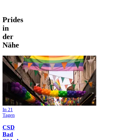
Prides
in
der
Nähe
In 21
Tagen
CSD
Bad