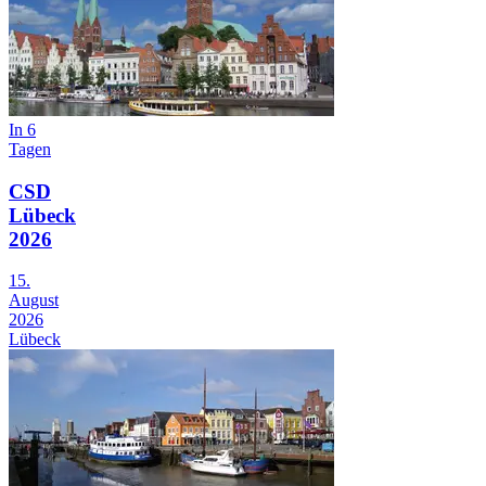
In 6
Tagen
CSD
Lübeck
2026
15.
August
2026
Lübeck