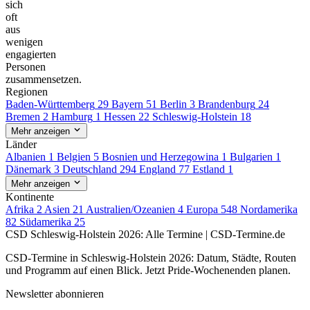
sich
oft
aus
wenigen
engagierten
Personen
zusammensetzen.
Regionen
Baden-Württemberg
29
Bayern
51
Berlin
3
Brandenburg
24
Bremen
2
Hamburg
1
Hessen
22
Schleswig-Holstein
18
Mehr anzeigen
Länder
Albanien
1
Belgien
5
Bosnien und Herzegowina
1
Bulgarien
1
Dänemark
3
Deutschland
294
England
77
Estland
1
Mehr anzeigen
Kontinente
Afrika
2
Asien
21
Australien/Ozeanien
4
Europa
548
Nordamerika
82
Südamerika
25
CSD Schleswig-Holstein 2026: Alle Termine | CSD-Termine.de
CSD-Termine in Schleswig-Holstein 2026: Datum, Städte, Routen
und Programm auf einen Blick. Jetzt Pride-Wochenenden planen.
Newsletter abonnieren