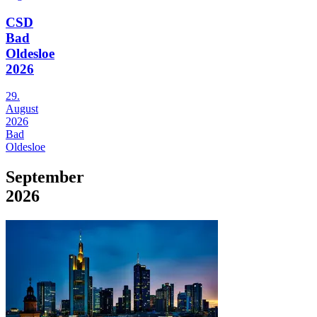
CSD
Bad
Oldesloe
2026
29.
August
2026
Bad
Oldesloe
September
2026