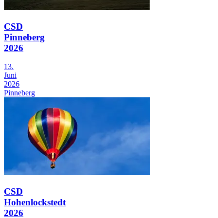
CSD
Pinneberg
2026
13.
Juni
2026
Pinneberg
CSD
Hohenlockstedt
2026