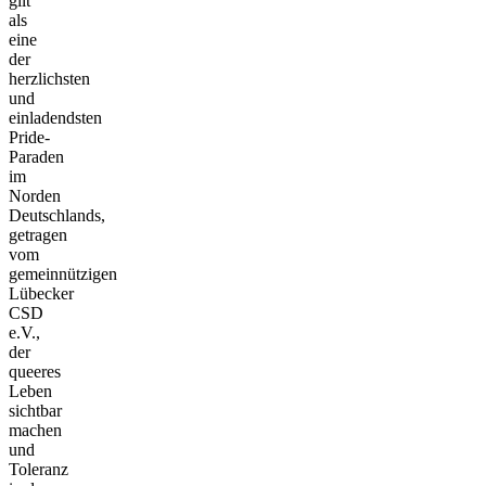
gilt
als
eine
der
herzlichsten
und
einladendsten
Pride-
Paraden
im
Norden
Deutschlands,
getragen
vom
gemeinnützigen
Lübecker
CSD
e.V.,
der
queeres
Leben
sichtbar
machen
und
Toleranz