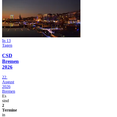
In 13
Tagen
CSD
Bremen
2026
22.
August
2026
Bremen
Es
sind
2
Termine
in