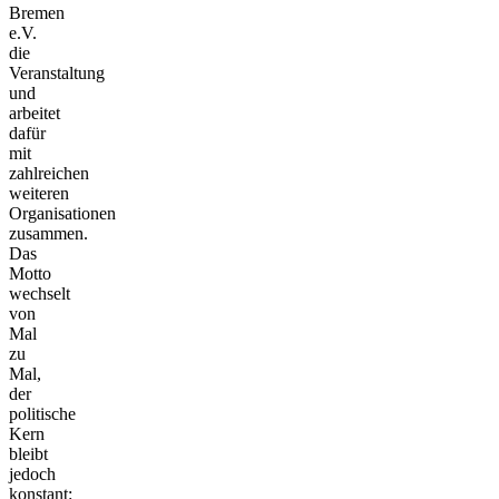
Bremen
e.V.
die
Veranstaltung
und
arbeitet
dafür
mit
zahlreichen
weiteren
Organisationen
zusammen.
Das
Motto
wechselt
von
Mal
zu
Mal,
der
politische
Kern
bleibt
jedoch
konstant: