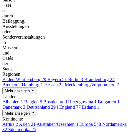
– sei
es
durch
Beflaggung,
Ausstellungen
oder
Sonderveranstaltungen
in
Museen
und
Cafés
der
Stadt.
Regionen
Baden-Württemberg
29
Bayern
51
Berlin
3
Brandenburg
24
Bremen
2
Hamburg
1
Hessen
22
Mecklenburg-Vorpommern
7
Mehr anzeigen
Länder
Albanien
1
Belgien
5
Bosnien und Herzegowina
1
Bulgarien
1
Dänemark
3
Deutschland
294
England
77
Estland
1
Mehr anzeigen
Kontinente
Afrika
2
Asien
21
Australien/Ozeanien
4
Europa
548
Nordamerika
82
Südamerika
25