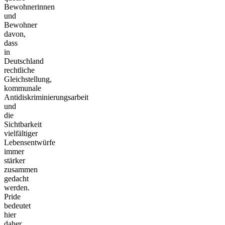
Bewohnerinnen
und
Bewohner
davon,
dass
in
Deutschland
rechtliche
Gleichstellung,
kommunale
Antidiskriminierungsarbeit
und
die
Sichtbarkeit
vielfältiger
Lebensentwürfe
immer
stärker
zusammen
gedacht
werden.
Pride
bedeutet
hier
daher