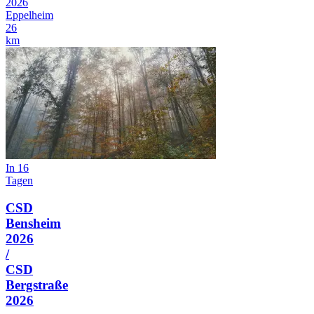
2026
Eppelheim
26
km
In 16
Tagen
CSD
Bensheim
2026
/
CSD
Bergstraße
2026