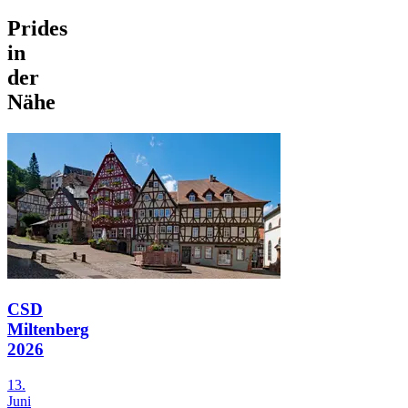
Prides
in
der
Nähe
CSD
Miltenberg
2026
13.
Juni