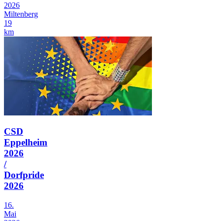
2026
Miltenberg
19
km
CSD
Eppelheim
2026
/
Dorfpride
2026
16.
Mai