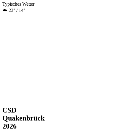
Typisches Wetter
☁️ 23° / 14°
CSD
Quakenbrück
2026