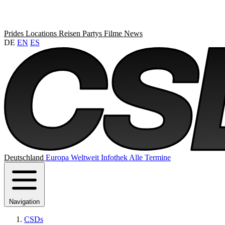
Prides
Locations
Reisen
Partys
Filme
News
DE
EN
ES
Deutschland
Europa
Weltweit
Infothek
Alle Termine
Navigation
CSDs