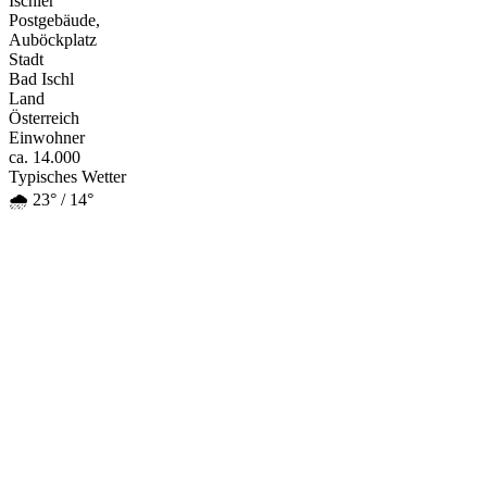
Ischler
Postgebäude,
Auböckplatz
Stadt
Bad Ischl
Land
Österreich
Einwohner
ca. 14.000
Typisches Wetter
🌧️ 23° / 14°