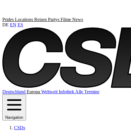
Prides
Locations
Reisen
Partys
Filme
News
DE
EN
ES
Deutschland
Europa
Weltweit
Infothek
Alle Termine
Navigation
CSDs