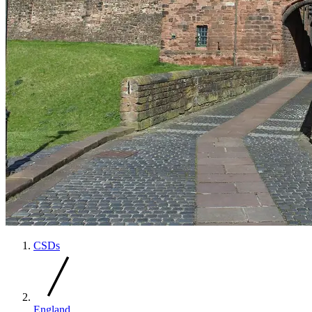
CSDs
England