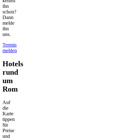
kennst
ihn
schon?
Dann
melde
ihn
uns.
Termin
melden
Hotels
rund
um
Rom
Auf
die
Karte
tippen
für
Preise
und