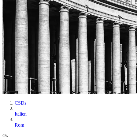
CSDs
Italien
Rom
ca.