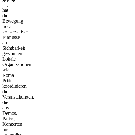
ist,
hat
die
Bewegung
trotz
konservativer
Einflüsse
an
Sichtbarkeit
gewonnen.
Lokale
Organisationen
wie
Roma
Pride
koordinieren
die
Veranstaltungen,
die
aus
Demos,
Partys,
Konzerten
und
kulturellen