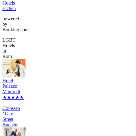
Hotels
suchen
powered
by
Booking.com
LGBT
Hotels
in
Rom
Hotel
Palazzo
Manfredi
★★★★★
·
Colosseo
/ Gay
Street
Buchen