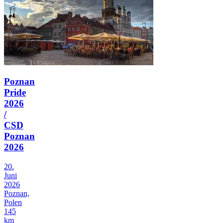
Poznan
Pride
2026
/
CSD
Poznan
2026
20.
Juni
2026
Poznan,
Polen
145
km