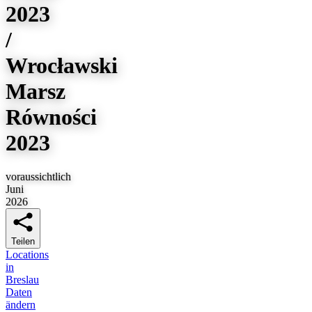
2023
/
Wrocławski
Marsz
Równości
2023
voraussichtlich
Juni
2026
Teilen
Locations
in
Breslau
Daten
ändern