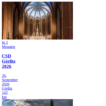
In 2
Monaten
CSD
Görlitz
2026
26.
September
2026
Görlitz
143
km