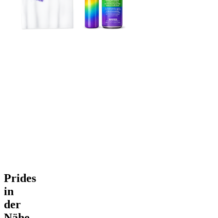
Prides
in
der
Nähe