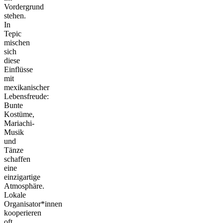
Vordergrund
stehen.
In
Tepic
mischen
sich
diese
Einflüsse
mit
mexikanischer
Lebensfreude:
Bunte
Kostüme,
Mariachi-
Musik
und
Tänze
schaffen
eine
einzigartige
Atmosphäre.
Lokale
Organisator*innen
kooperieren
oft