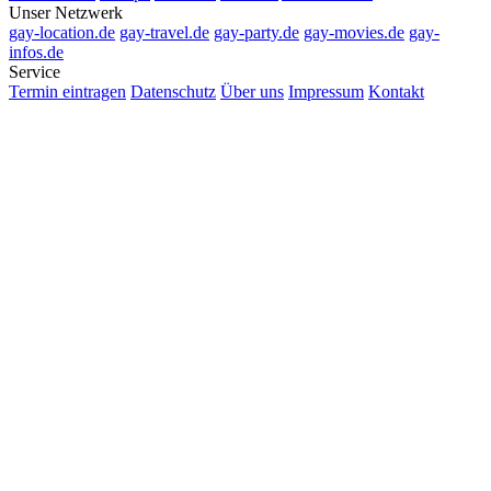
Unser Netzwerk
gay-location.de
gay-travel.de
gay-party.de
gay-movies.de
gay-
infos.de
Service
Termin eintragen
Datenschutz
Über uns
Impressum
Kontakt