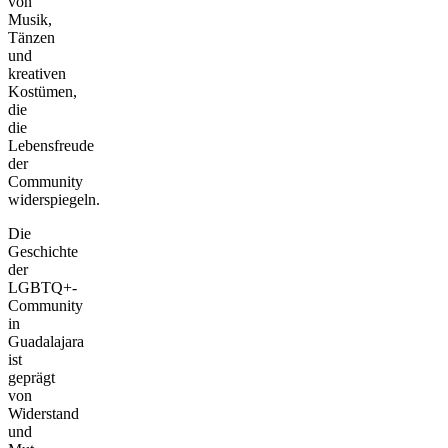
von
Musik,
Tänzen
und
kreativen
Kostümen,
die
die
Lebensfreude
der
Community
widerspiegeln.
Die
Geschichte
der
LGBTQ+-
Community
in
Guadalajara
ist
geprägt
von
Widerstand
und