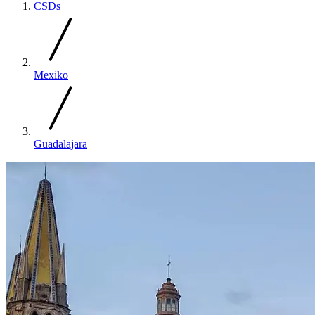
CSDs
Mexiko
Guadalajara