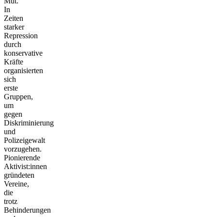
Mut.
In
Zeiten
starker
Repression
durch
konservative
Kräfte
organisierten
sich
erste
Gruppen,
um
gegen
Diskriminierung
und
Polizeigewalt
vorzugehen.
Pionierende
Aktivist:innen
gründeten
Vereine,
die
trotz
Behinderungen