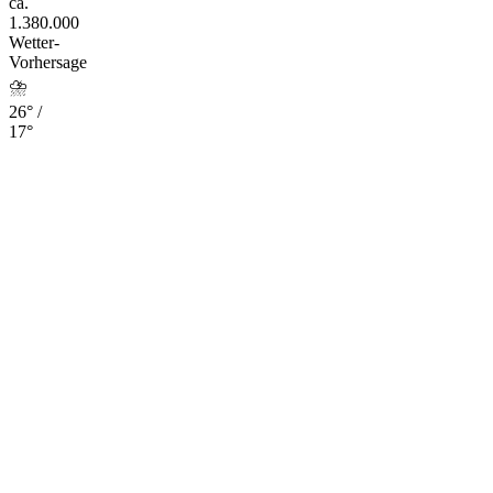
ca.
1.380.000
Wetter-
Vorhersage
⛈️
26° /
17°