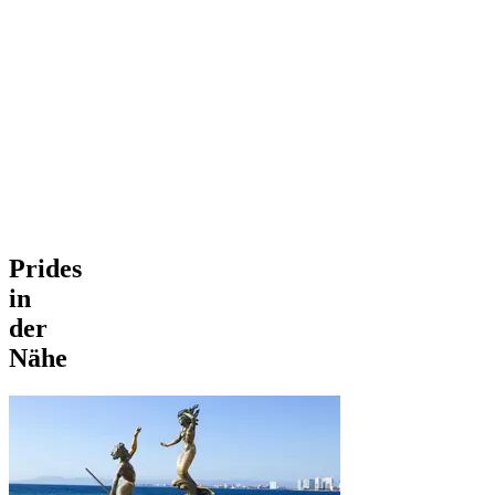
Prides
in
der
Nähe