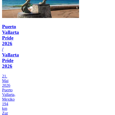
Puerto
Vallarta
Pride
2026
/
Vallarta
Pride
2026
21.
Mai
2026
Puerto
Vallarta,
Mexiko
194
km
Zur