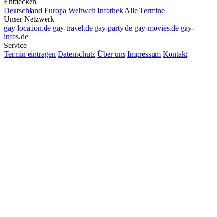
Entdecken
Deutschland
Europa
Weltweit
Infothek
Alle Termine
Unser Netzwerk
gay-location.de
gay-travel.de
gay-party.de
gay-movies.de
gay-
infos.de
Service
Termin eintragen
Datenschutz
Über uns
Impressum
Kontakt