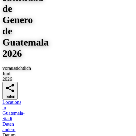
de
Genero
de
Guatemala
2026
voraussichtlich
Juni
2026
Teilen
Locations
in
Guatemala-
Stadt
Daten
ändern
Datum