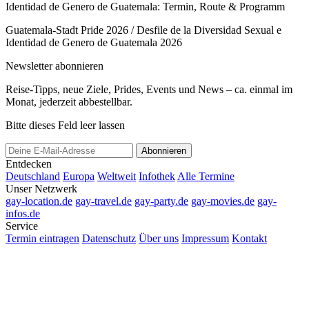
Identidad de Genero de Guatemala: Termin, Route & Programm
Guatemala-Stadt Pride 2026 / Desfile de la Diversidad Sexual e
Identidad de Genero de Guatemala 2026
Newsletter abonnieren
Reise-Tipps, neue Ziele, Prides, Events und News – ca. einmal im
Monat, jederzeit abbestellbar.
Bitte dieses Feld leer lassen
Abonnieren
Entdecken
Deutschland
Europa
Weltweit
Infothek
Alle Termine
Unser Netzwerk
gay-location.de
gay-travel.de
gay-party.de
gay-movies.de
gay-
infos.de
Service
Termin eintragen
Datenschutz
Über uns
Impressum
Kontakt