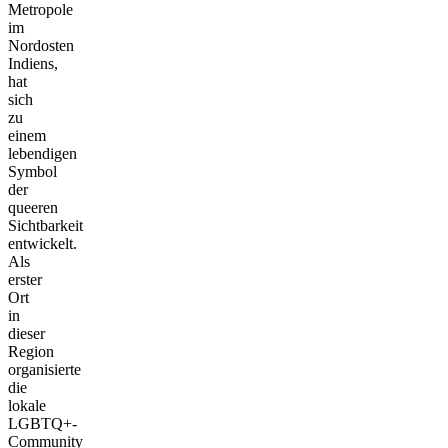
Metropole
im
Nordosten
Indiens,
hat
sich
zu
einem
lebendigen
Symbol
der
queeren
Sichtbarkeit
entwickelt.
Als
erster
Ort
in
dieser
Region
organisierte
die
lokale
LGBTQ+-
Community