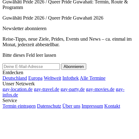
Guwāhāti Pride 2026 / Queer Pride Guwahati: Termin, Route &
Programm
Guwāhāti Pride 2026 / Queer Pride Guwahati 2026
Newsletter abonnieren
Reise-Tipps, neue Ziele, Prides, Events und News – ca. einmal im
Monat, jederzeit abbestellbar.
Bitte dieses Feld leer lassen
Abonnieren
Entdecken
Deutschland
Europa
Weltweit
Infothek
Alle Termine
Unser Netzwerk
gay-location.de
gay-travel.de
gay-party.de
gay-movies.de
gay-
infos.de
Service
Termin eintragen
Datenschutz
Über uns
Impressum
Kontakt