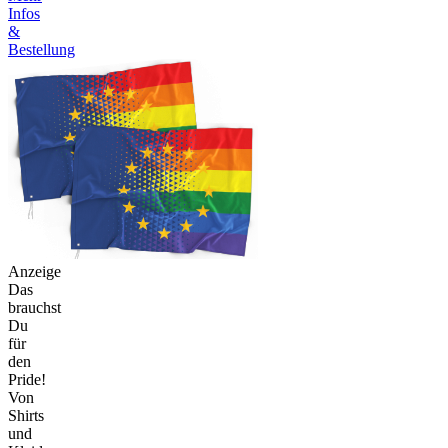
Infos
&
Bestellung
Anzeige
Das
brauchst
Du
für
den
Pride!
Von
Shirts
und