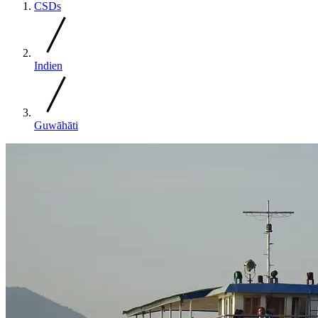
CSDs
Indien
Guwāhāti