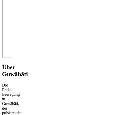
Über
Guwāhāti
Die
Pride-
Bewegung
in
Guwāhāti,
der
pulsierenden