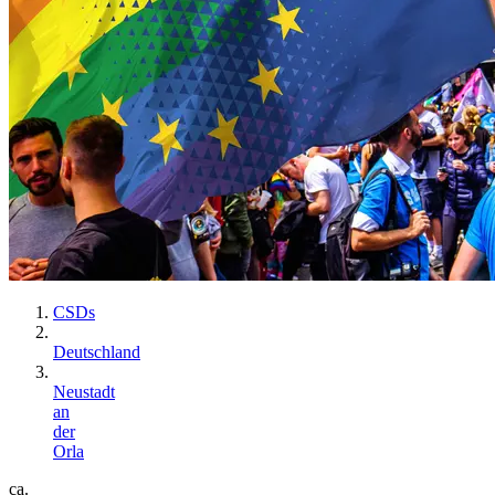
CSDs
Deutschland
Neustadt
an
der
Orla
ca.