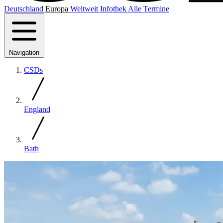
Deutschland
Europa
Weltweit
Infothek
Alle Termine
Navigation
CSDs
England
Bath