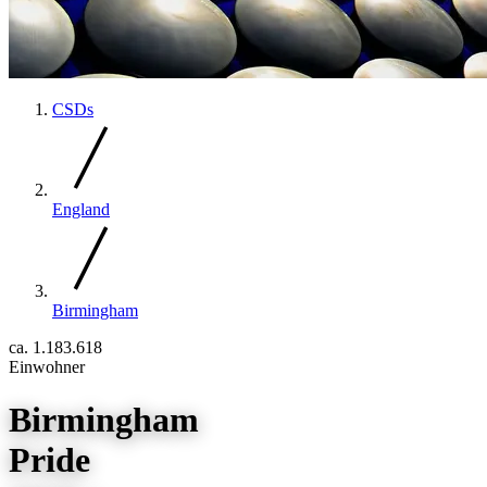
CSDs
England
Birmingham
ca. 1.183.618
Einwohner
Birmingham
Pride