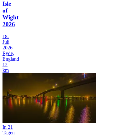
Isle
of
Wight
2026
18.
Juli
2026
Ryde,
England
12
km
In 21
Tagen