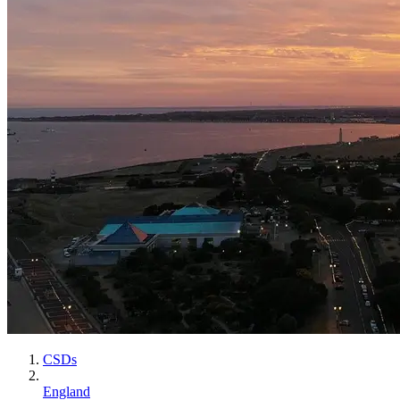
CSDs
England