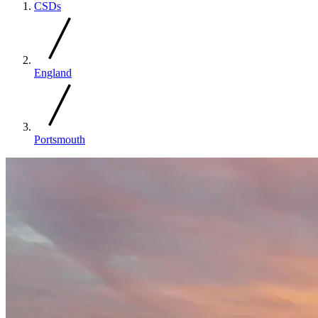
CSDs
England
Portsmouth