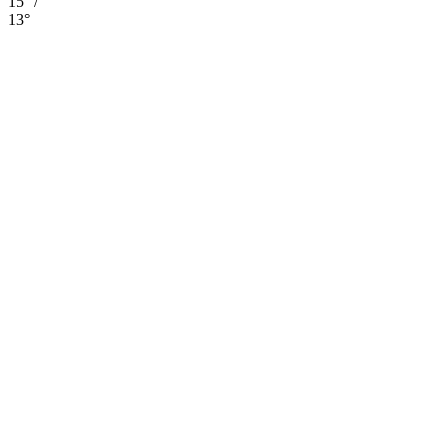
15° /
13°