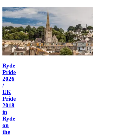
Ryde
Pride
2026
/
UK
Pride
2018
in
Ryde
on
the