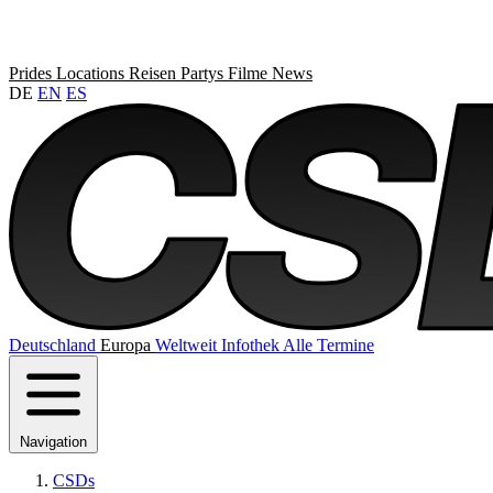
Prides
Locations
Reisen
Partys
Filme
News
DE
EN
ES
Deutschland
Europa
Weltweit
Infothek
Alle Termine
Navigation
CSDs