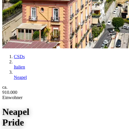
CSDs
Italien
Neapel
ca.
910.000
Einwohner
Neapel
Pride