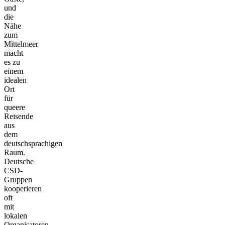
und
die
Nähe
zum
Mittelmeer
macht
es zu
einem
idealen
Ort
für
queere
Reisende
aus
dem
deutschsprachigen
Raum.
Deutsche
CSD-
Gruppen
kooperieren
oft
mit
lokalen
Organisatoren,