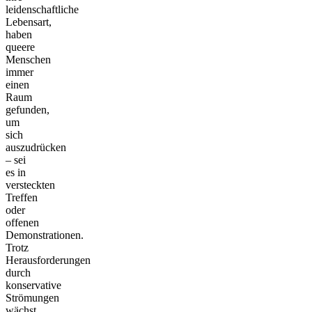
leidenschaftliche
Lebensart,
haben
queere
Menschen
immer
einen
Raum
gefunden,
um
sich
auszudrücken
– sei
es in
versteckten
Treffen
oder
offenen
Demonstrationen.
Trotz
Herausforderungen
durch
konservative
Strömungen
wächst