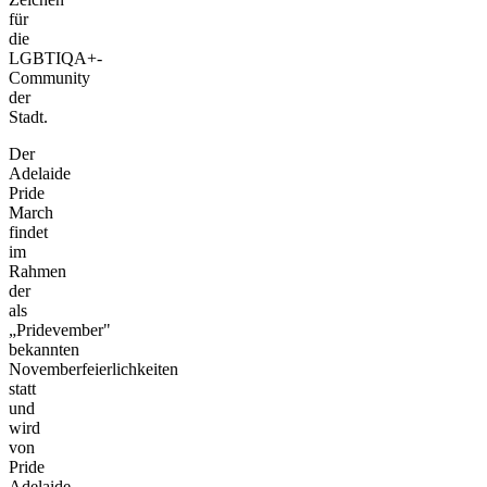
für
die
LGBTIQA+-
Community
der
Stadt.
Der
Adelaide
Pride
March
findet
im
Rahmen
der
als
„Pridevember"
bekannten
Novemberfeierlichkeiten
statt
und
wird
von
Pride
Adelaide