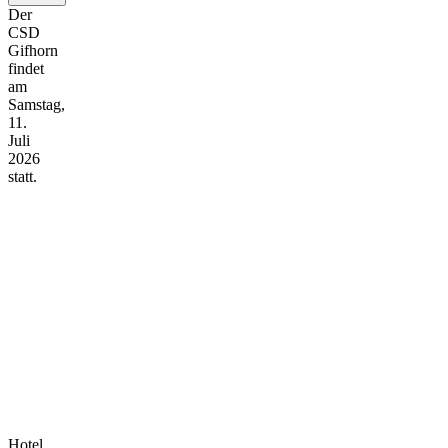
Der
CSD
Gifhorn
findet
am
Samstag,
11.
Juli
2026
statt.
Hotel