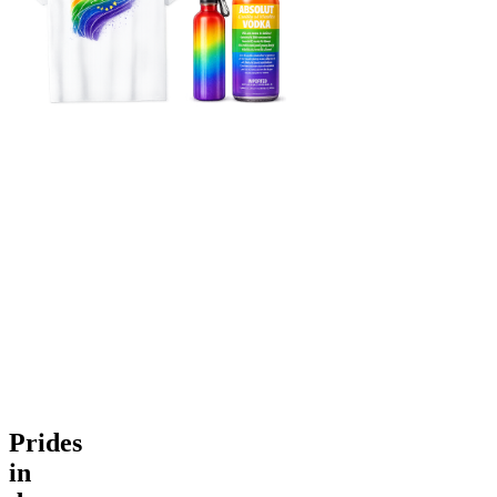
Prides
in