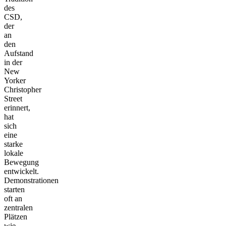
des
CSD,
der
an
den
Aufstand
in der
New
Yorker
Christopher
Street
erinnert,
hat
sich
eine
starke
lokale
Bewegung
entwickelt.
Demonstrationen
starten
oft an
zentralen
Plätzen
wie