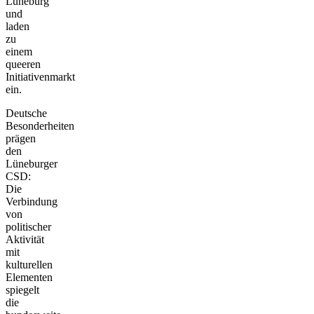
Lüneburg
und
laden
zu
einem
queeren
Initiativenmarkt
ein.
Deutsche
Besonderheiten
prägen
den
Lüneburger
CSD:
Die
Verbindung
von
politischer
Aktivität
mit
kulturellen
Elementen
spiegelt
die