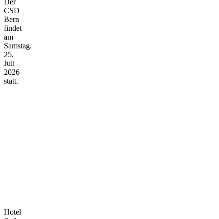
Der
CSD
Bern
findet
am
Samstag,
25.
Juli
2026
statt.
Hotel