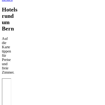
Hotels
rund
um
Bern
Auf
die
Karte
tippen
für
Preise
und
freie
Zimmer.