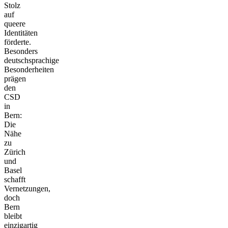
Stolz
auf
queere
Identitäten
förderte.
Besonders
deutschsprachige
Besonderheiten
prägen
den
CSD
in
Bern:
Die
Nähe
zu
Zürich
und
Basel
schafft
Vernetzungen,
doch
Bern
bleibt
einzigartig