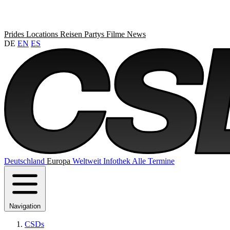
Prides
Locations
Reisen
Partys
Filme
News
DE
EN
ES
Deutschland
Europa
Weltweit
Infothek
Alle Termine
Navigation
CSDs