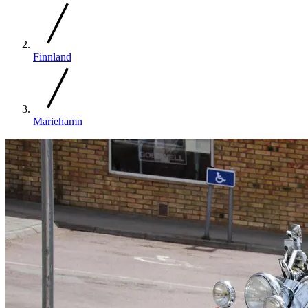
Finnland
Mariehamn