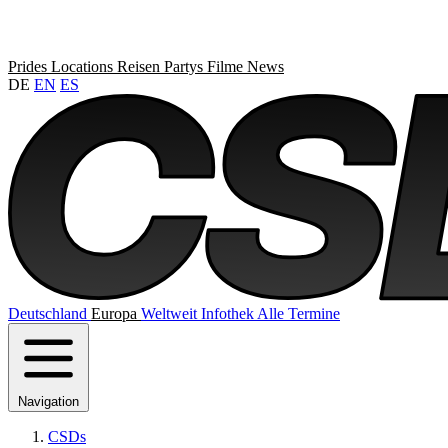
Prides
Locations
Reisen
Partys
Filme
News
DE
EN
ES
Deutschland
Europa
Weltweit
Infothek
Alle Termine
Navigation
CSDs