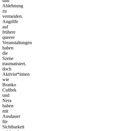
und
Ablehnung
zu
vermeiden.
Angriffe
auf
frühere
queere
Veranstaltungen
haben
die
Szene
traumatisiert,
doch
Aktivist*innen
wie
Branko
Culibrk
und
Nera
haben
mit
Ausdauer
für
Sichtbarkeit