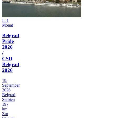
In 1
Monat
Belgrad
Pride
2026
/
CSD
Belgrad
2026
19.
September
2026
Belgrad,
Serbien
197
km
Zur