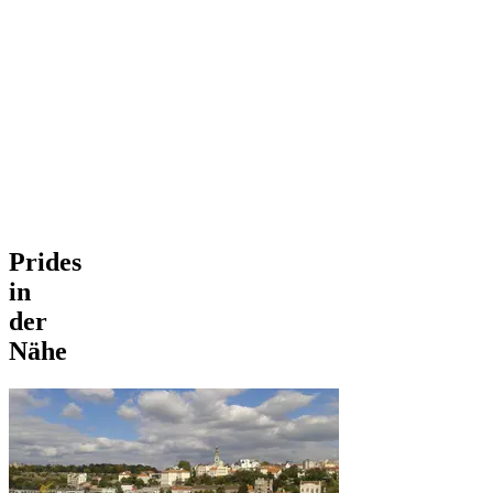
Prides
in
der
Nähe