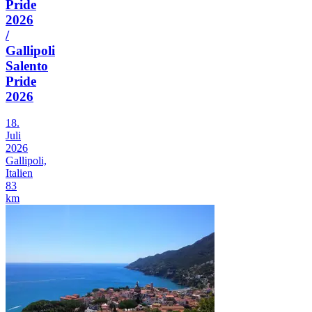
Pride
2026
/
Gallipoli
Salento
Pride
2026
18.
Juli
2026
Gallipoli,
Italien
83
km