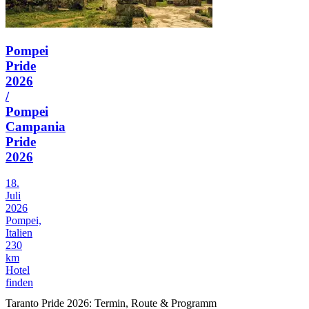
Pompei
Pride
2026
/
Pompei
Campania
Pride
2026
18.
Juli
2026
Pompei,
Italien
230
km
Hotel
finden
Taranto Pride 2026: Termin, Route & Programm