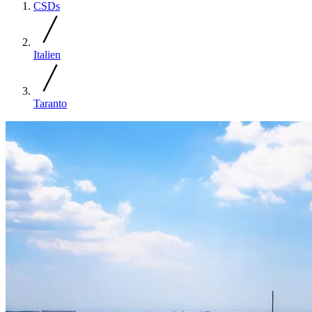
CSDs
Italien
Taranto