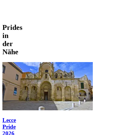
Prides
in
der
Nähe
Lecce
Pride
2026