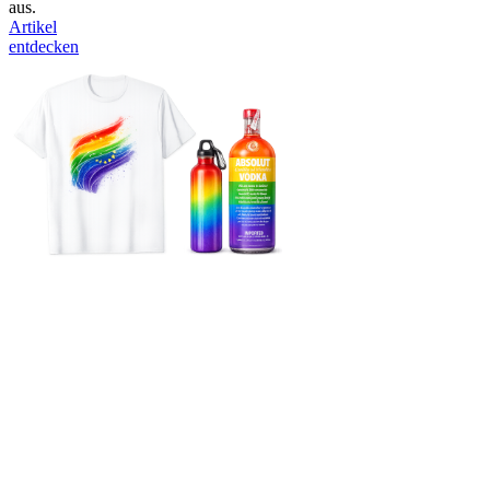
aus.
Artikel
entdecken