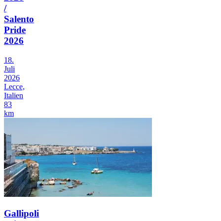
/
Salento
Pride
2026
18.
Juli
2026
Lecce,
Italien
83
km
Gallipoli