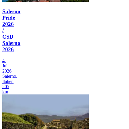
Salerno
Pride
2026
/
CSD
Salerno
2026
4.
Juli
2026
Salerno,
Italien
205
km