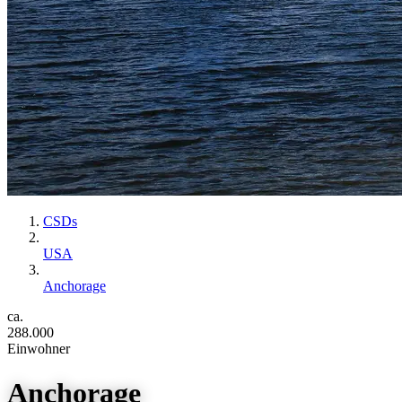
CSDs
USA
Anchorage
ca.
288.000
Einwohner
Anchorage