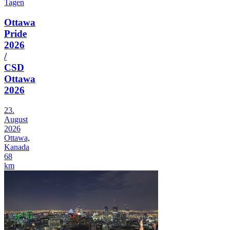
Tagen
Ottawa
Pride
2026
/
CSD
Ottawa
2026
23.
August
2026
Ottawa,
Kanada
68
km