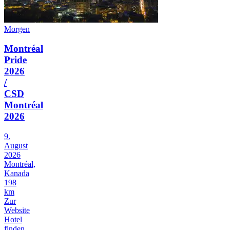
Morgen
Montréal
Pride
2026
/
CSD
Montréal
2026
9.
August
2026
Montréal,
Kanada
198
km
Zur
Website
Hotel
finden