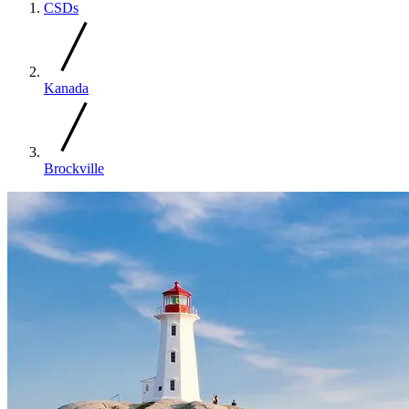
CSDs
Kanada
Brockville