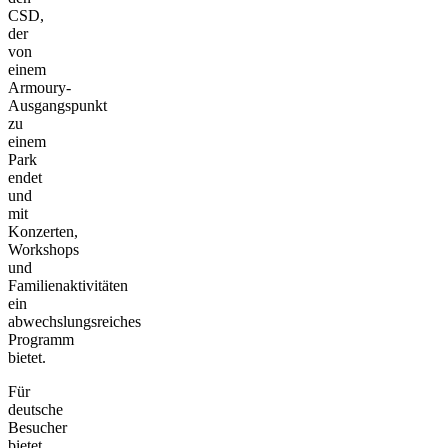
CSD,
der
von
einem
Armoury-
Ausgangspunkt
zu
einem
Park
endet
und
mit
Konzerten,
Workshops
und
Familienaktivitäten
ein
abwechslungsreiches
Programm
bietet.
Für
deutsche
Besucher
bietet