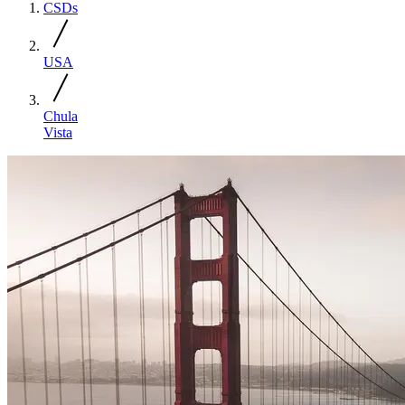
CSDs
USA
Chula
Vista