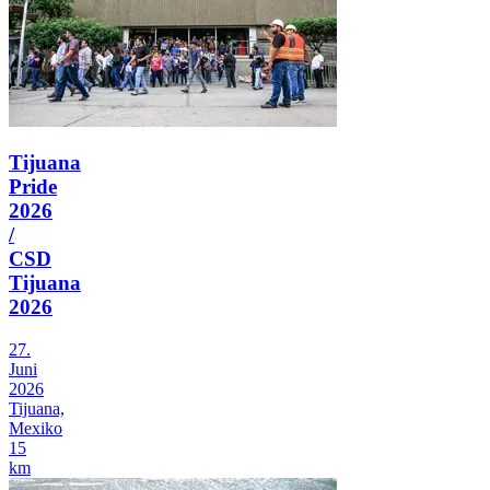
Tijuana
Pride
2026
/
CSD
Tijuana
2026
27.
Juni
2026
Tijuana,
Mexiko
15
km