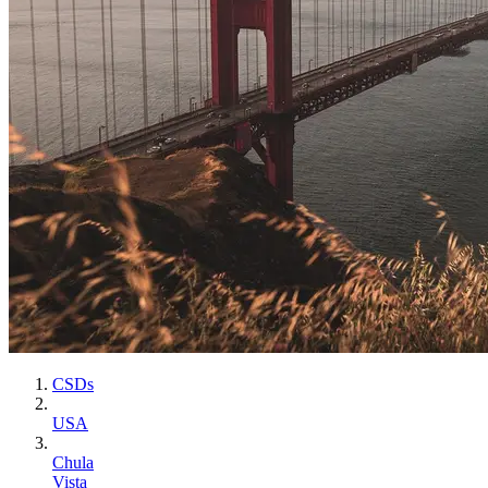
CSDs
USA
Chula
Vista