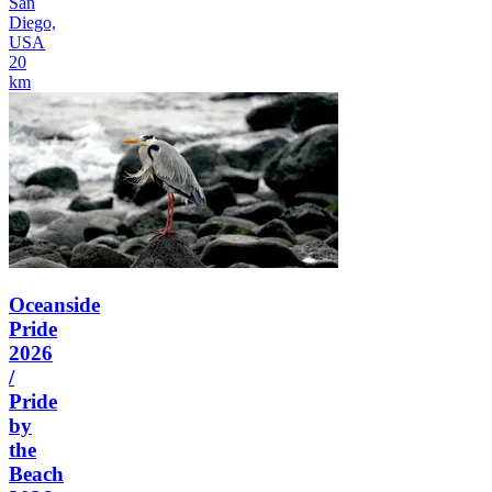
San
Diego,
USA
20
km
Oceanside
Pride
2026
/
Pride
by
the
Beach