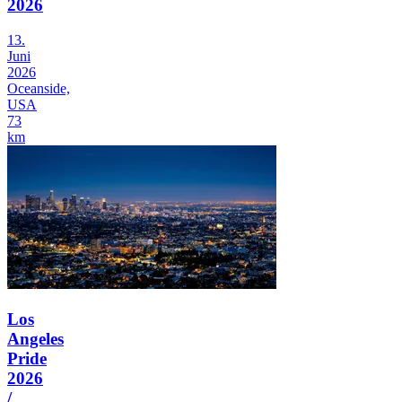
2026
13.
Juni
2026
Oceanside,
USA
73
km
Los
Angeles
Pride
2026
/