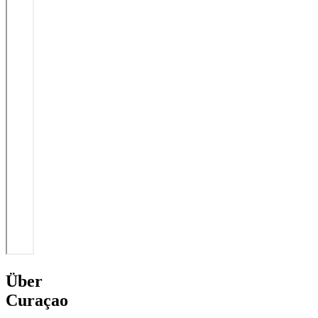
Über
Curaçao