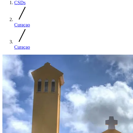
CSDs
Curaçao
Curaçao