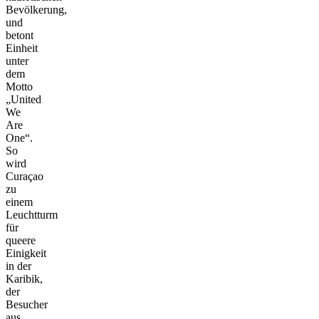
Bevölkerung,
und
betont
Einheit
unter
dem
Motto
„United
We
Are
One“.
So
wird
Curaçao
zu
einem
Leuchtturm
für
queere
Einigkeit
in der
Karibik,
der
Besucher
aus