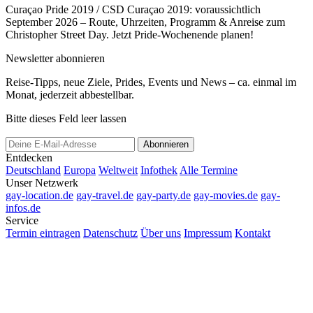
Curaçao Pride 2019 / CSD Curaçao 2019: voraussichtlich
September 2026 – Route, Uhrzeiten, Programm & Anreise zum
Christopher Street Day. Jetzt Pride-Wochenende planen!
Newsletter abonnieren
Reise-Tipps, neue Ziele, Prides, Events und News – ca. einmal im
Monat, jederzeit abbestellbar.
Bitte dieses Feld leer lassen
Abonnieren
Entdecken
Deutschland
Europa
Weltweit
Infothek
Alle Termine
Unser Netzwerk
gay-location.de
gay-travel.de
gay-party.de
gay-movies.de
gay-
infos.de
Service
Termin eintragen
Datenschutz
Über uns
Impressum
Kontakt