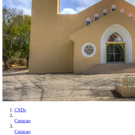
CSDs
Curaçao
Curaçao