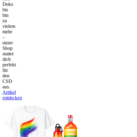
Deko
bis
hin
zu
vielem
mehr
–
unser
Shop
stattet
dich
perfekt
für
den
CSD
aus.
Artikel
entdecken