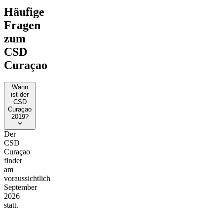
Häufige
Fragen
zum
CSD
Curaçao
Wann
ist der
CSD
Curaçao
2019?
Der
CSD
Curaçao
findet
am
voraussichtlich
September
2026
statt.