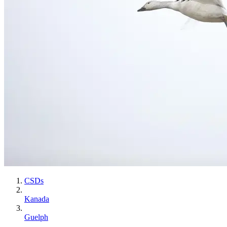
CSDs
Kanada
Guelph