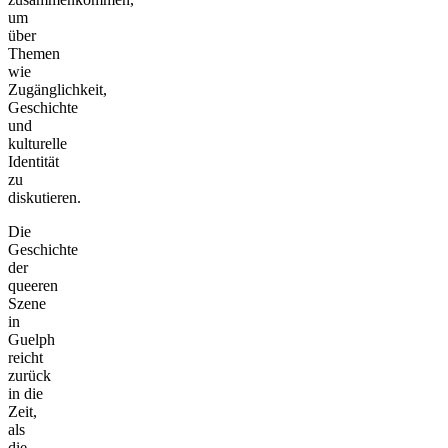
um
über
Themen
wie
Zugänglichkeit,
Geschichte
und
kulturelle
Identität
zu
diskutieren.
Die
Geschichte
der
queeren
Szene
in
Guelph
reicht
zurück
in die
Zeit,
als
die