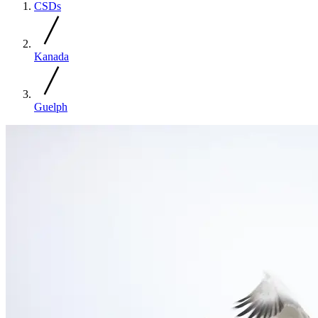
CSDs
Kanada
Guelph