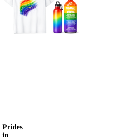
Prides
in