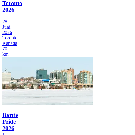
Toronto
2026
28.
Juni
2026
Toronto,
Kanada
70
km
Barrie
Pride
2026
/