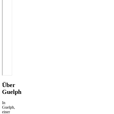
Über
Guelph
In
Guelph,
einer