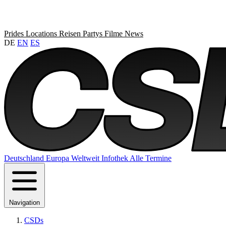
Prides
Locations
Reisen
Partys
Filme
News
DE
EN
ES
Deutschland
Europa
Weltweit
Infothek
Alle Termine
Navigation
CSDs