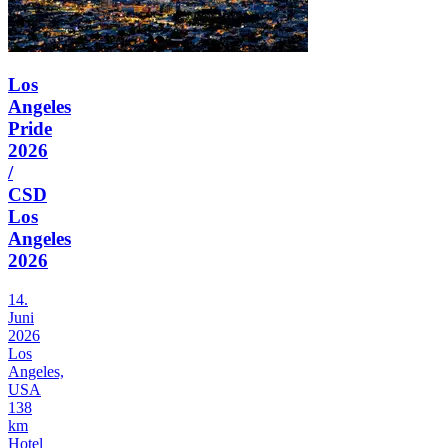
Los
Angeles
Pride
2026
/
CSD
Los
Angeles
2026
14.
Juni
2026
Los
Angeles,
USA
138
km
Hotel