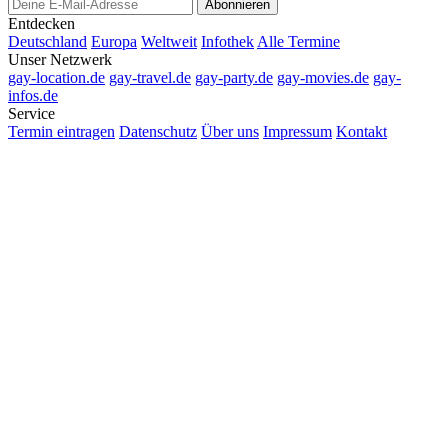
Abonnieren
Entdecken
Deutschland
Europa
Weltweit
Infothek
Alle Termine
Unser Netzwerk
gay-location.de
gay-travel.de
gay-party.de
gay-movies.de
gay-
infos.de
Service
Termin eintragen
Datenschutz
Über uns
Impressum
Kontakt