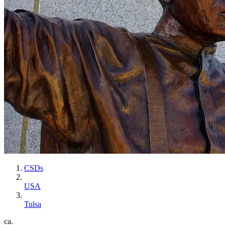
CSDs
USA
Tulsa
ca.