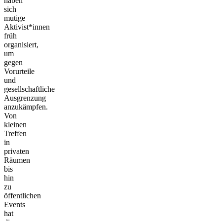
haben
sich
mutige
Aktivist*innen
früh
organisiert,
um
gegen
Vorurteile
und
gesellschaftliche
Ausgrenzung
anzukämpfen.
Von
kleinen
Treffen
in
privaten
Räumen
bis
hin
zu
öffentlichen
Events
hat