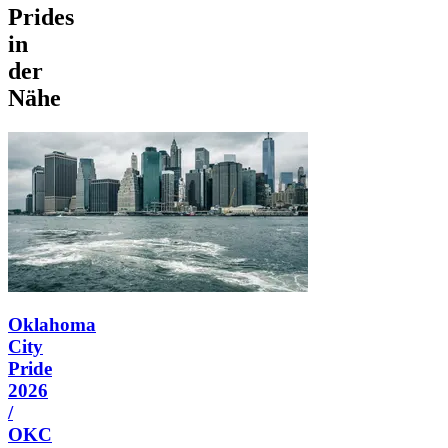
Prides
in
der
Nähe
Oklahoma
City
Pride
2026
/
OKC