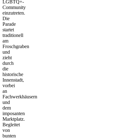
LGBTQ+-
Community
einzutreten.
Die
Parade
startet
traditionell
am
Froschgraben
und
zieht
durch
die
historische
Innenstadt,
vorbei
an
Fachwerkhäusern
und
dem
imposanten
Marktplatz.
Begleitet
von
bunten