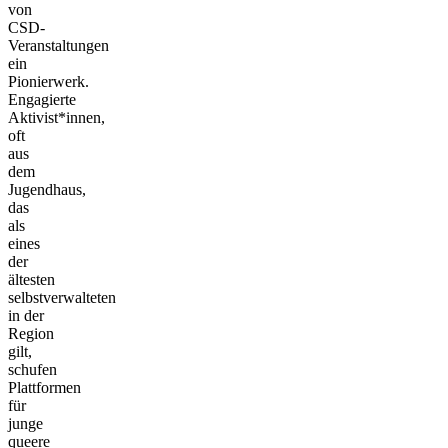
von
CSD-
Veranstaltungen
ein
Pionierwerk.
Engagierte
Aktivist*innen,
oft
aus
dem
Jugendhaus,
das
als
eines
der
ältesten
selbstverwalteten
in der
Region
gilt,
schufen
Plattformen
für
junge
queere