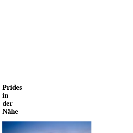
Prides
in
der
Nähe