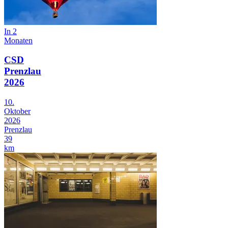
In 2
Monaten
CSD
Prenzlau
2026
10.
Oktober
2026
Prenzlau
39
km