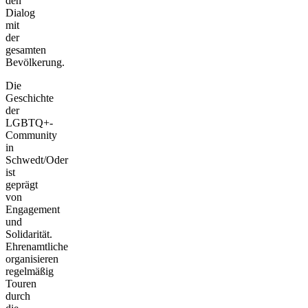
den
Dialog
mit
der
gesamten
Bevölkerung.
Die
Geschichte
der
LGBTQ+-
Community
in
Schwedt/Oder
ist
geprägt
von
Engagement
und
Solidarität.
Ehrenamtliche
organisieren
regelmäßig
Touren
durch