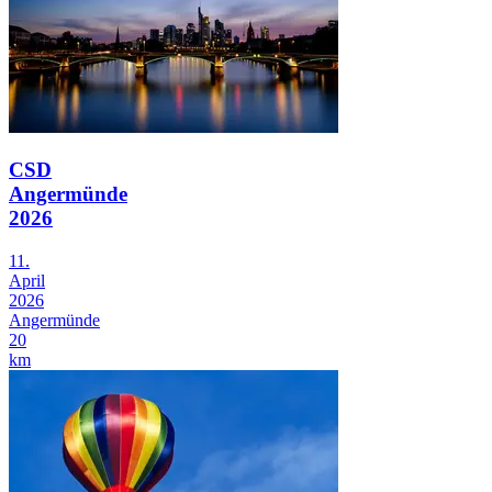
CSD
Angermünde
2026
11.
April
2026
Angermünde
20
km